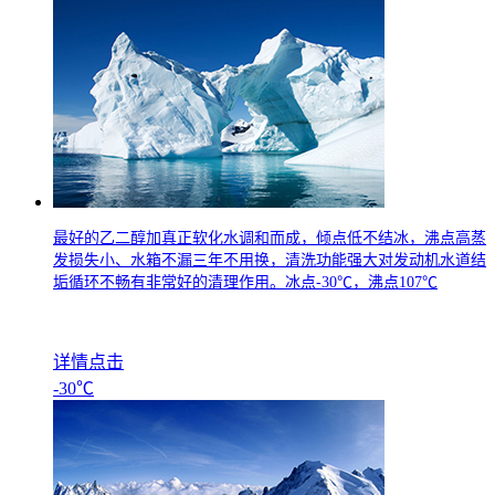
最好的乙二醇加真正软化水调和而成，倾点低不结冰，沸点高蒸
发损失小、水箱不漏三年不用换，清洗功能强大对发动机水道结
垢循环不畅有非常好的清理作用。冰点
-30
℃，沸点
107
℃
详情点击
-30℃