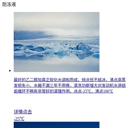
防冻液
最好的乙二醇加真正软化水调和而成，倾点低不结冰，沸点高蒸
发损失小、水箱不漏三年不用换，清洗功能强大对发动机水道结
垢循环不畅有非常好的清理作用。冰点
-25
℃，沸点
106
℃
详情点击
-25℃