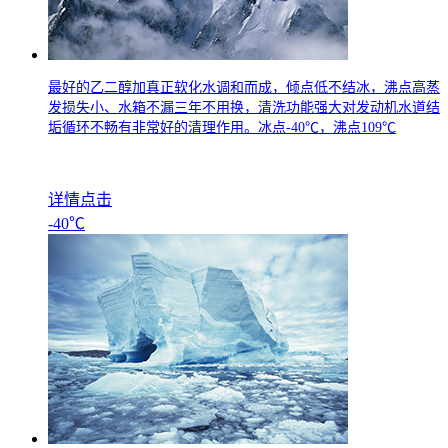
最好的乙二醇加真正软化水调和而成，倾点低不结冰，沸点高蒸
发损失小、水箱不漏三年不用换，清洗功能强大对发动机水道结
垢循环不畅有非常好的清理作用。冰点
-40
℃，沸点
109
℃
详情点击
-40℃