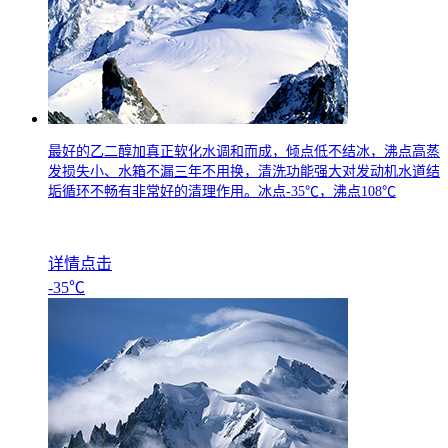
最好的乙二醇加真正软化水调和而成，倾点低不结冰，沸点高蒸
发损失小、水箱不漏三年不用换，清洗功能强大对发动机水道结
垢循环不畅有非常好的清理作用。冰点
-35
℃，沸点
108
℃
详情点击
-35℃